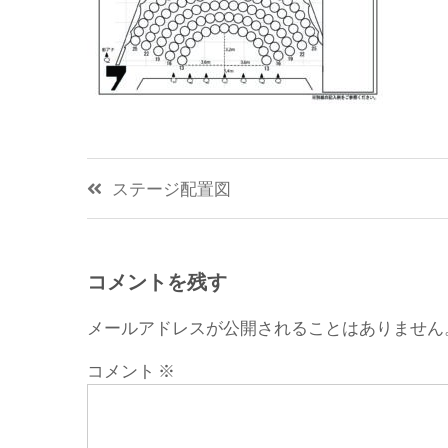
投
ステージ配置図
稿
ナ
コメントを残す
ビ
メールアドレスが公開されることはありません
ゲ
コメント
※
ー
シ