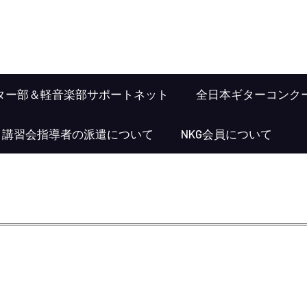
ター部＆軽音楽部サポートネット
全日本ギターコンク
･講習会指導者の派遣について
NKG会員について