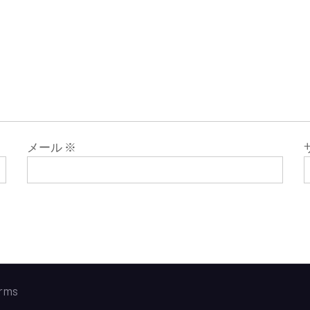
メール
※
rms