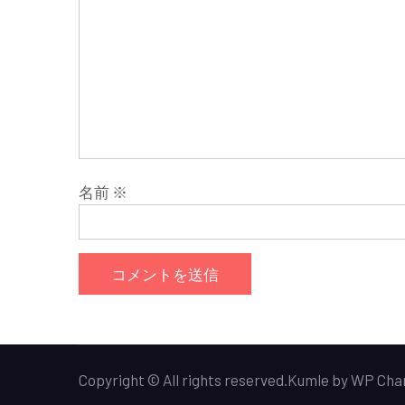
ョ
ン
名前
※
Copyright © All rights reserved.
Kumle
by
WP Cha