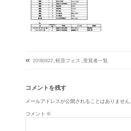
投
20190922_軽音フェス_受賞者一覧
稿
ナ
コメントを残す
ビ
メールアドレスが公開されることはありません
ゲ
コメント
※
ー
シ