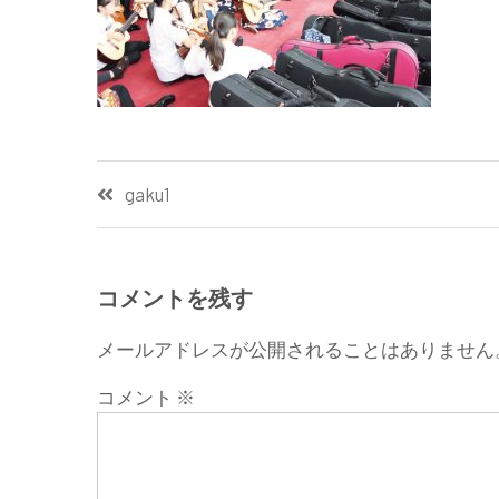
投
gaku1
稿
ナ
コメントを残す
ビ
メールアドレスが公開されることはありません
ゲ
コメント
※
ー
シ
ョ