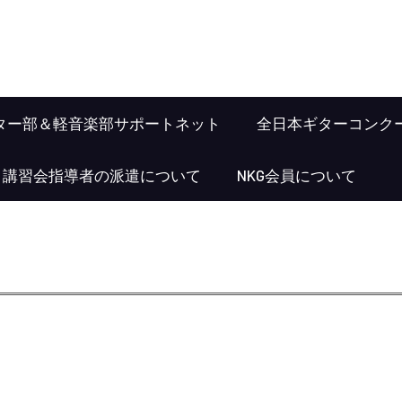
ター部＆軽音楽部サポートネット
全日本ギターコンク
･講習会指導者の派遣について
NKG会員について