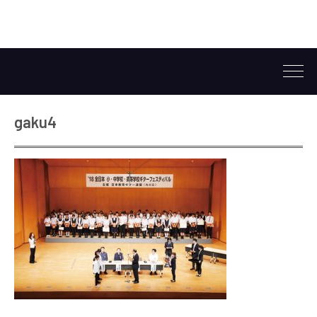
gaku4