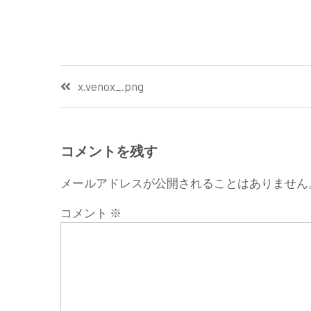
投
x.venox_.png
稿
ナ
コメントを残す
ビ
メールアドレスが公開されることはありません
ゲ
コメント
※
ー
シ
ョ
ン