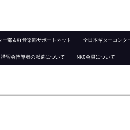
ター部＆軽音楽部サポートネット
全日本ギターコンク
･講習会指導者の派遣について
NKG会員について